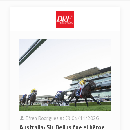
Efren Rodriguez
at
04/11/2026
Australia: Sir Delius fue el héroe