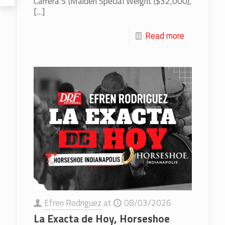
Carrera 5 (Maiden Special Weight ($32,000),
[…]
Read more
Efren Rodriguez
at
08/03/2026
La Exacta de Hoy, Horseshoe