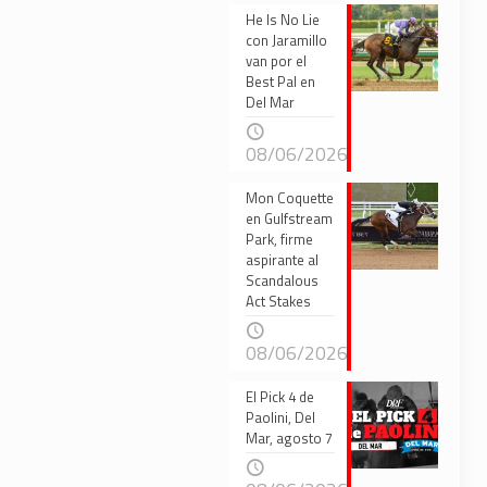
He Is No Lie
con Jaramillo
van por el
Best Pal en
Del Mar
08/06/2026
Mon Coquette
en Gulfstream
Park, firme
aspirante al
Scandalous
Act Stakes
08/06/2026
El Pick 4 de
Paolini, Del
Mar, agosto 7