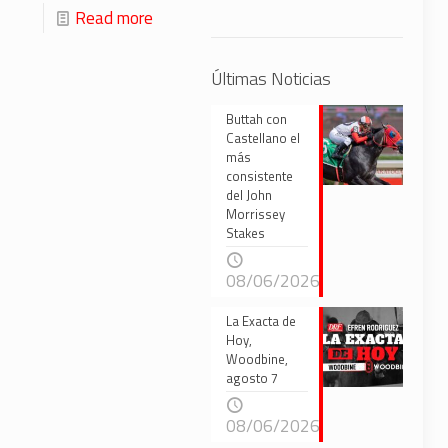
Read more
Últimas Noticias
Buttah con
Castellano el
más
consistente
del John
Morrissey
Stakes
08/06/2026
La Exacta de
Hoy,
Woodbine,
agosto 7
08/06/2026