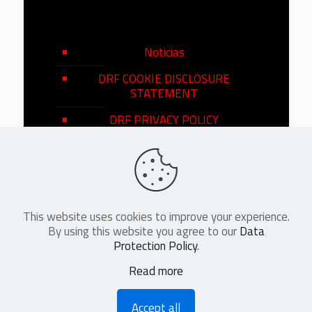
Noticias
DRF COOKIE DISCLOSURE
STATEMENT
DRF PRIVACY POLICY
This website uses cookies to improve your experience.
©
2026
DRF en Español. All Rights
By using this website you agree to our
Data
Reserved
Protection Policy
.
Read more
Accept all