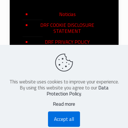
Noticias
DRF COOKIE DISCLOSURE
STATEMENT
DRF PRIVACY POLICY
This website uses cookies to improve your experience.
©
2026
DRF en Español. All Rights
By using this website you agree to our
Data
Reserved
Protection Policy
.
Read more
Accept all