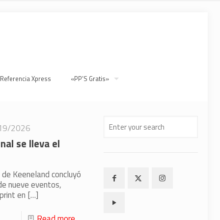
 Referencia Xpress
«PP’S Gratis»
19/2026
al se lleva el
t de Keeneland concluyó
de nueve eventos,
print en
[…]
Read more