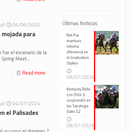
Últimas Noticias
at
04/06/2025
a mojada para
Net Par
mantuvo
mínima
 fue el escenario de la
diferencia en
el Graduation
 Spring Meet...
Stakes
Read more
08/07/2026
Kentucky Belle
con Ortiz Jr.
sorprendió en
at
04/07/2024
las Saratoga
n el Palisades
Oaks G2
08/07/2026
ó su curso el domingo 7