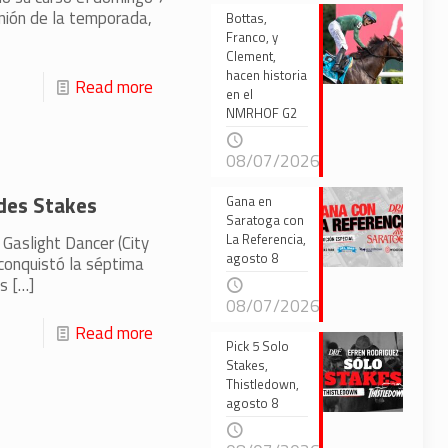
eunión de la temporada,
Bottas,
Franco, y
Clement,
hacen historia
Read more
en el
NMRHOF G2
08/07/2026
ades Stakes
Gana en
Saratoga con
La Referencia,
 Gaslight Dancer (City
agosto 8
 conquistó la séptima
es
[…]
08/07/2026
Read more
Pick 5 Solo
Stakes,
Thistledown,
agosto 8