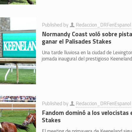
Published by
Redaccion_DRFenEspanol
Normandy Coast voló sobre pist
ganar el Palisades Stakes
Una tarde lluviosa en la ciudad de Lexington
jornada inaugural del prestigioso Keeneland
Published by
Redaccion_DRFenEspanol
Fandom dominó a los velocistas e
Stakes
El meeting de primavera de Keeneland sigui