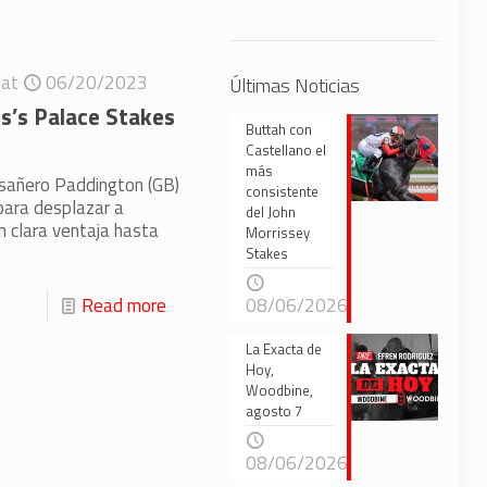
at
06/20/2023
Últimas Noticias
es’s Palace Stakes
Buttah con
Castellano el
más
esañero Paddington (GB)
consistente
 para desplazar a
del John
n clara ventaja hasta
Morrissey
Stakes
Read more
08/06/2026
La Exacta de
Hoy,
Woodbine,
agosto 7
08/06/2026