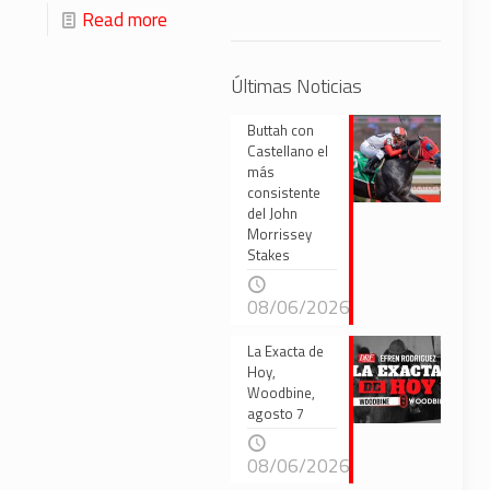
Read more
Últimas Noticias
Buttah con
Castellano el
más
consistente
del John
Morrissey
Stakes
08/06/2026
La Exacta de
Hoy,
Woodbine,
agosto 7
08/06/2026