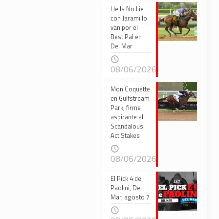
He Is No Lie
con Jaramillo
van por el
Best Pal en
Del Mar
08/06/2026
Mon Coquette
en Gulfstream
Park, firme
aspirante al
Scandalous
Act Stakes
08/06/2026
El Pick 4 de
Paolini, Del
Mar, agosto 7