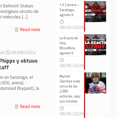
1 X Carrera –
del Belmont Stakes
Saratoga,
restigioso circuito de
agosto 6
l miércoles
[…]
08/05/2026
Read more
La Exacta de
Hoy,
Woodbine,
at
06/08/2024
agosto 6
Phipps y obtuvo
08/05/2026
taff
Mychel
io en Saratoga, el
Sánchez está
,000, arena),
cerca de las
domized (Nyquist), la
2,000
victorias, aquí
sus montas
Read more
08/05/2026