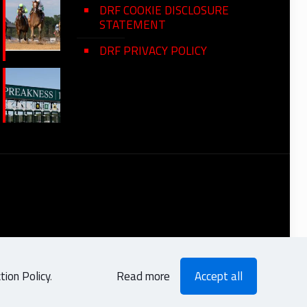
DRF COOKIE DISCLOSURE
STATEMENT
DRF PRIVACY POLICY
ion Policy
.
Read more
Accept all