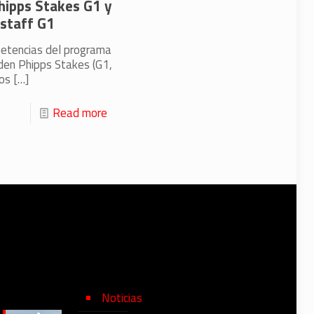
Phipps Stakes G1 y
istaff G1
petencias del programa
gden Phipps Stakes (G1,
tos
[…]
Read more
Noticias