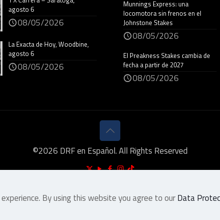
1 X Carrera – Saratoga,
Munnings Express: una
agosto 6
locomotora sin frenos en el
08/05/2026
Johnstone Stakes
08/05/2026
La Exacta de Hoy, Woodbine,
agosto 6
El Preakness Stakes cambia de
fecha a partir de 2027
08/05/2026
08/05/2026
©
2026
DRF en Español. All Rights Reserved
 experience. By using this website you agree to our
Data Protect