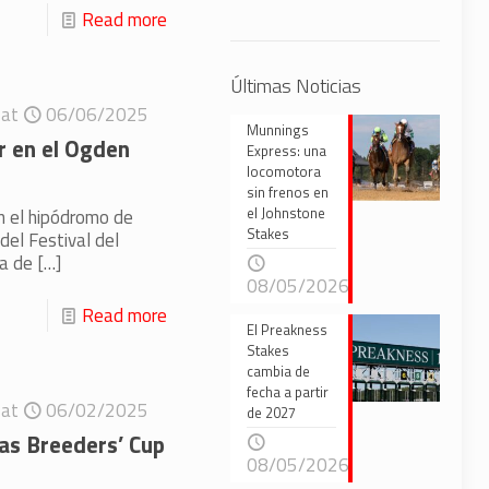
Read more
Últimas Noticias
at
06/06/2025
Munnings
r en el Ogden
Express: una
locomotora
sin frenos en
el Johnstone
en el hipódromo de
Stakes
 del Festival del
ta de
[…]
08/05/2026
Read more
El Preakness
Stakes
cambia de
fecha a partir
at
06/02/2025
de 2027
las Breeders’ Cup
08/05/2026