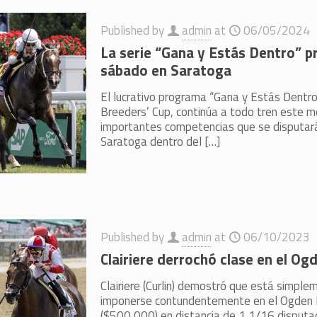
Published by
admin
at
06/05/2024
La serie “Gana y Estás Dentro” p
sábado en Saratoga
El lucrativo programa “Gana y Estás Dentro
Breeders’ Cup, continúa a todo tren este m
importantes competencias que se disputar
Saratoga dentro del
[…]
Published by
admin
at
06/10/2023
Clairiere derrochó clase en el O
Clairiere (Curlin) demostró que está simplem
imponerse contundentemente en el Ogden 
($500,000) en distancia de 1 1/16 disputa