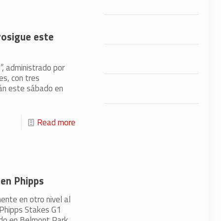
rosigue este
”, administrado por
es, con tres
án este sábado en
Read more
gden Phipps
ente en otro nivel al
Phipps Stakes G1
do en Belmont Park.