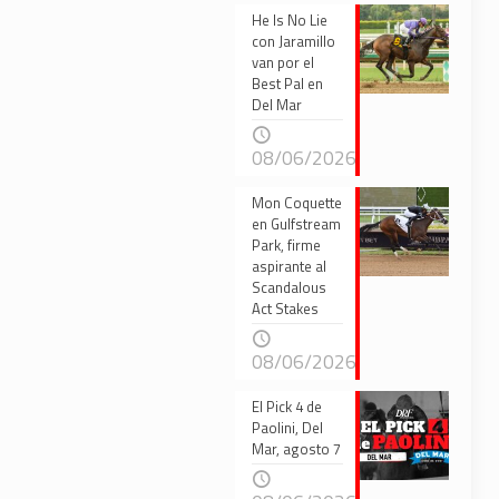
He Is No Lie
con Jaramillo
van por el
Best Pal en
Del Mar
08/06/2026
Mon Coquette
en Gulfstream
Park, firme
aspirante al
Scandalous
Act Stakes
08/06/2026
El Pick 4 de
Paolini, Del
Mar, agosto 7