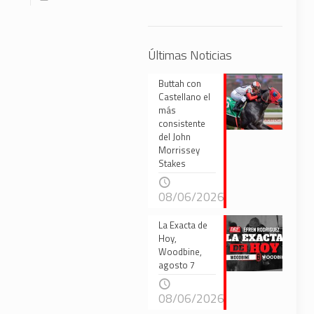
Últimas Noticias
Buttah con
Castellano el
más
consistente
del John
Morrissey
Stakes
08/06/2026
La Exacta de
Hoy,
Woodbine,
agosto 7
08/06/2026