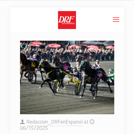
Redaccion_DRFenEspanol
at
06/15/2025