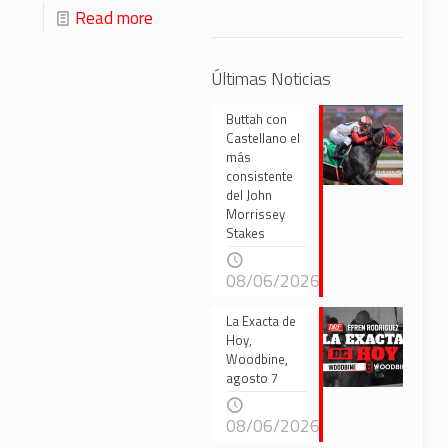
Read more
Últimas Noticias
Buttah con
Castellano el
más
consistente
del John
Morrissey
Stakes
08/06/2026
La Exacta de
Hoy,
Woodbine,
agosto 7
08/06/2026