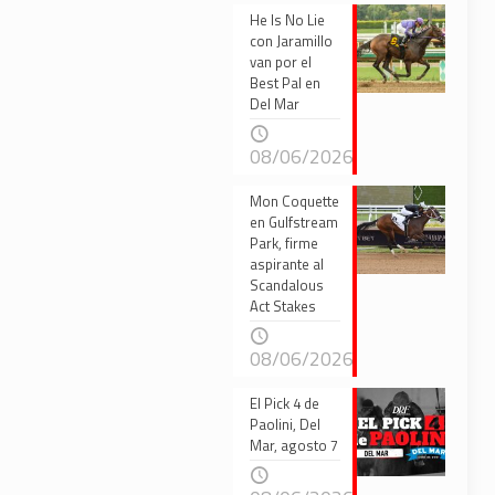
He Is No Lie
con Jaramillo
van por el
Best Pal en
Del Mar
08/06/2026
Mon Coquette
en Gulfstream
Park, firme
aspirante al
Scandalous
Act Stakes
08/06/2026
El Pick 4 de
Paolini, Del
Mar, agosto 7