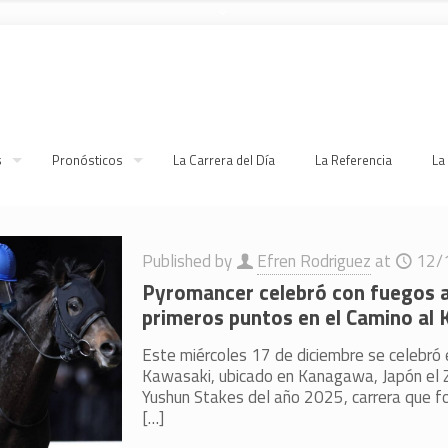
s
Pronósticos
La Carrera del Día
La Referencia
La
Published by
Efren Rodriguez
at
12/
Pyromancer celebró con fuegos ar
primeros puntos en el Camino al
Este miércoles 17 de diciembre se celebró 
Kawasaki, ubicado en Kanagawa, Japón el 
Yushun Stakes del año 2025, carrera que f
[…]