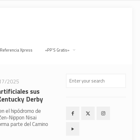
 Referencia Xpress
«PP’S Gratis»
17/2025
tificiales sus
 Kentucky Derby
en el hipódromo de
Zen-Nippon Nisai
orma parte del Camino