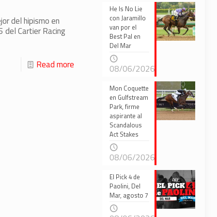
He Is No Lie
con Jaramillo
jor del hipismo en
van por el
5 del Cartier Racing
Best Pal en
Del Mar
Read more
08/06/2026
Mon Coquette
en Gulfstream
Park, firme
aspirante al
Scandalous
Act Stakes
08/06/2026
El Pick 4 de
Paolini, Del
Mar, agosto 7