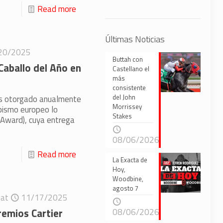
Read more
Últimas Noticias
20/2025
Buttah con
Caballo del Año en
Castellano el
más
consistente
del John
es otorgado anualmente
Morrissey
pismo europeo lo
Stakes
g Award), cuya entrega
08/06/2026
Read more
La Exacta de
Hoy,
Woodbine,
agosto 7
at
11/17/2025
remios Cartier
08/06/2026