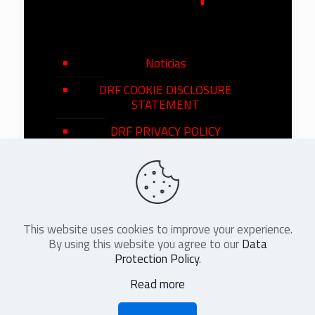
Noticias
DRF COOKIE DISCLOSURE
STATEMENT
DRF PRIVACY POLICY
This website uses cookies to improve your experience.
©
2026
DRF en Español. All Rights
By using this website you agree to our
Data
Reserved
Protection Policy
.
Read more