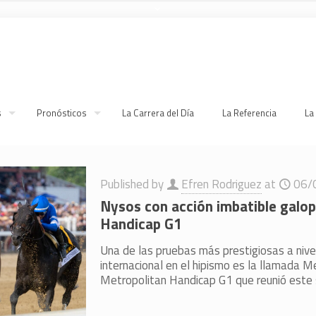
s
Pronósticos
La Carrera del Día
La Referencia
La
Published by
Efren Rodriguez
at
06/
Nysos con acción imbatible galop
Handicap G1
Una de las pruebas más prestigiosas a nivel
internacional en el hipismo es la llamada Met
Metropolitan Handicap G1 que reunió este