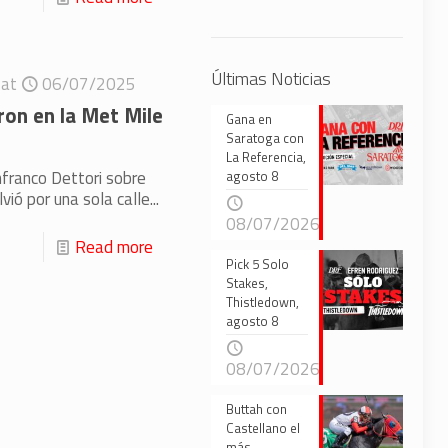
Últimas Noticias
at
06/07/2025
ron en la Met Mile
Gana en
Saratoga con
La Referencia,
nfranco Dettori sobre
agosto 8
ió por una sola calle...
08/07/2026
Read more
Pick 5 Solo
Stakes,
Thistledown,
agosto 8
08/07/2026
Buttah con
Castellano el
más