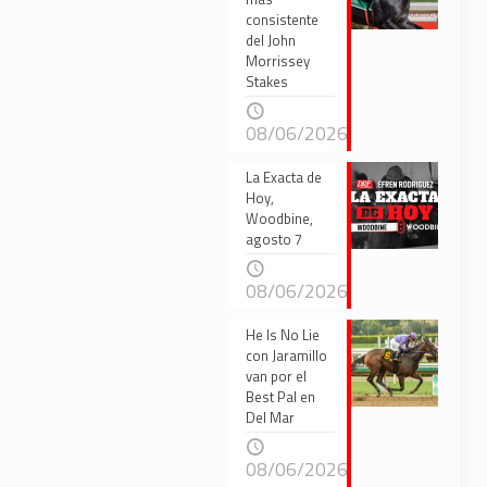
consistente
del John
Morrissey
Stakes
08/06/2026
La Exacta de
Hoy,
Woodbine,
agosto 7
08/06/2026
He Is No Lie
con Jaramillo
van por el
Best Pal en
Del Mar
08/06/2026