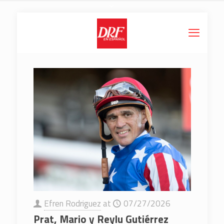
Efren Rodriguez
at
07/27/2026
Prat, Mario y Reylu Gutiérrez