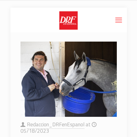
Redaccion_DRFenEspanol
at
05/18/2023