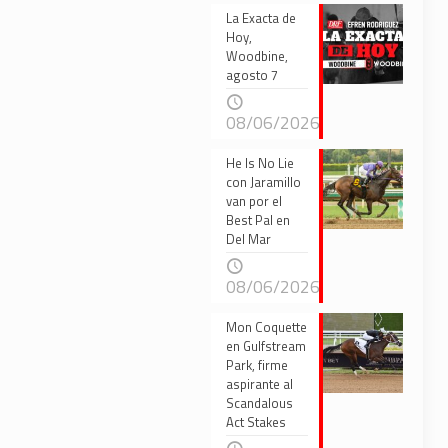
La Exacta de
Hoy,
Woodbine,
agosto 7
08/06/2026
He Is No Lie
con Jaramillo
van por el
Best Pal en
Del Mar
08/06/2026
Mon Coquette
en Gulfstream
Park, firme
aspirante al
Scandalous
Act Stakes