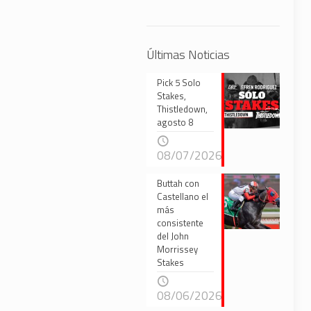
Últimas Noticias
Pick 5 Solo
Stakes,
Thistledown,
agosto 8
08/07/2026
Buttah con
Castellano el
más
consistente
del John
Morrissey
Stakes
08/06/2026