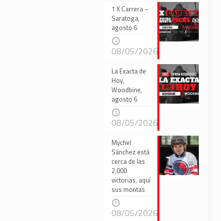
1 X Carrera –
Saratoga,
agosto 6
08/05/2026
La Exacta de
Hoy,
Woodbine,
agosto 6
08/05/2026
Mychel
Sánchez está
cerca de las
2,000
victorias, aquí
sus montas
08/05/2026