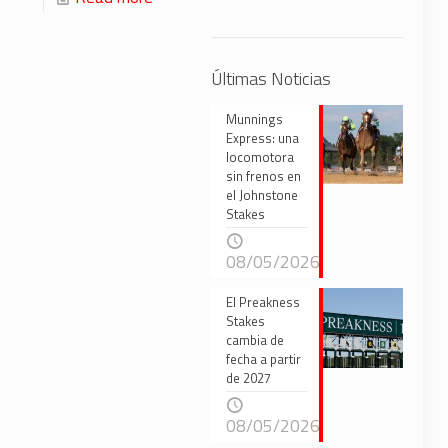
Últimas Noticias
Munnings
Express: una
locomotora
sin frenos en
el Johnstone
Stakes
08/05/2026
El Preakness
Stakes
cambia de
fecha a partir
de 2027
08/05/2026