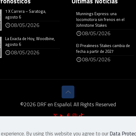
Pronósticos
Últimas Noticias
1 X Carrera – Saratoga,
Munnings Express: una
agosto 6
locomotora sin frenos en el
08/05/2026
Johnstone Stakes
08/05/2026
La Exacta de Hoy, Woodbine,
agosto 6
El Preakness Stakes cambia de
fecha a partir de 2027
08/05/2026
08/05/2026
©
2026
DRF en Español. All Rights Reserved
 experience. By using this website you agree to our
Data Protect