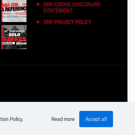
DRF COOKIE DISCLOSURE
STATEMENT
DRF PRIVACY POLICY
ion Policy
.
Read more
Accept all