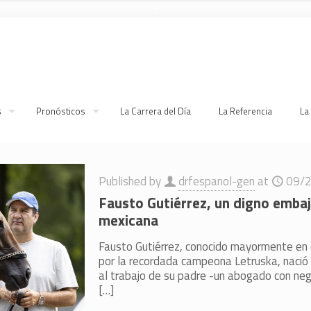
s
Pronósticos
La Carrera del Día
La Referencia
La
Published by
drfespanol-gen
at
09/
Fausto Gutiérrez, un digno embaj
mexicana
Fausto Gutiérrez, conocido mayormente en e
por la recordada campeona Letruska, nació
al trabajo de su padre -un abogado con neg
[…]