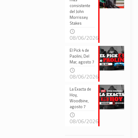
consistente
del John
Morrissey
Stakes
08/06/2026
El Pick 4 de
Paolini, Del
Mar, agosto 7
08/06/2026
La Exacta de
Hoy,
Woodbine,
agosto 7
08/06/2026