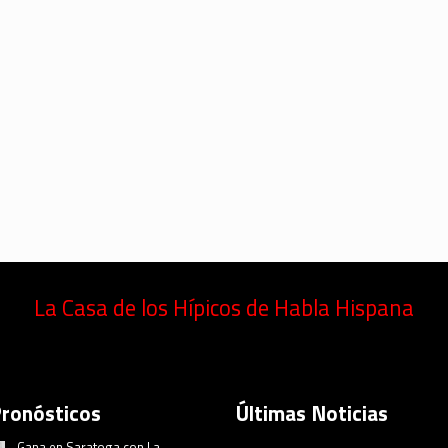
La Casa de los Hípicos de Habla Hispana
Pronósticos
Últimas Noticias
Gana en Saratoga con La