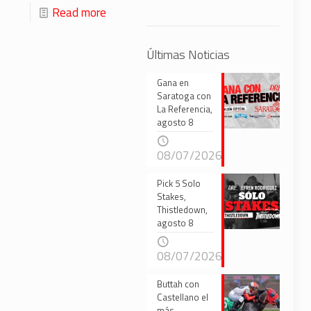
Read more
Últimas Noticias
Gana en
Saratoga con
La Referencia,
agosto 8
08/07/2026
Pick 5 Solo
Stakes,
Thistledown,
agosto 8
08/07/2026
Buttah con
Castellano el
más