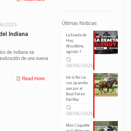
Últimas Noticias
26/2023
del Indiana
La Exacta de
Hoy,
Woodbine,
los de Indiana se
agosto 7
ealización de una nueva
08/06/2026
He Is No Lie
Read more
con Jaramillo
van por el
Best Pal en
Del Mar
08/06/2026
Mon Coquette
en Gulfstream