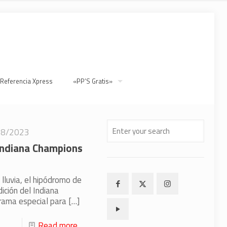
 Referencia Xpress
«PP’S Gratis»
28/2023
 Indiana Champions
lluvia, el hipódromo de
ición del Indiana
grama especial para
[…]
Read more