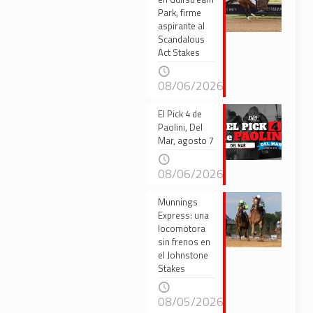
Park, firme
aspirante al
Scandalous
Act Stakes
08/06/2026
El Pick 4 de
Paolini, Del
Mar, agosto 7
08/06/2026
Munnings
Express: una
locomotora
sin frenos en
el Johnstone
Stakes
08/05/2026