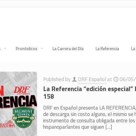
s
Pronósticos
La Carrera del Día
La Referencia
La
Published by
DRF Español
at
06/05
La Referencia “edición especial”
158
DRF en Español presenta LA REFERENCIA,
de descarga sin costo alguno, el mismo se 
instrumento de consulta obligada entre los
hispanoparlantes que siguen
[…]