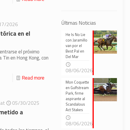
Últimas Noticias
17/2026
tórica en el
He Is No Lie
con Jaramillo
van por el
centrarse el próximo
Best Pal en
Del Mar
a Tin en Hong Kong, con
08/06/2026
Read more
Mon Coquette
en Gulfstream
Park, firme
aspirante al
at
05/30/2025
Scandalous
Act Stakes
metido a
08/06/2026