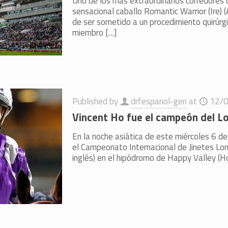
Uno de los más extraordinarios corredores 
sensacional caballo Romantic Warrior (Ire) 
de ser sometido a un procedimiento quirúrgi
miembro
[…]
Published by
drfespanol-gen
at
12/
Vincent Ho fue el campeón del Lo
En la noche asiática de este miércoles 6 de
el Campeonato Internacional de Jinetes Long
inglés) en el hipódromo de Happy Valley (