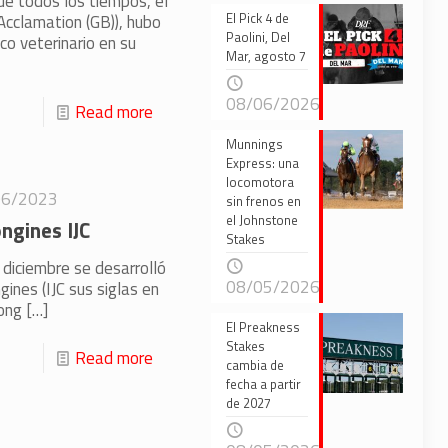
de todos los tiempos, el
El Pick 4 de
(Acclamation (GB)), hubo
Paolini, Del
co veterinario en su
Mar, agosto 7
08/06/2026
Read more
Munnings
Express: una
locomotora
06/2023
sin frenos en
el Johnstone
ngines IJC
Stakes
 diciembre se desarrolló
08/05/2026
ines (IJC sus siglas en
Hong
[…]
El Preakness
Stakes
Read more
cambia de
fecha a partir
de 2027