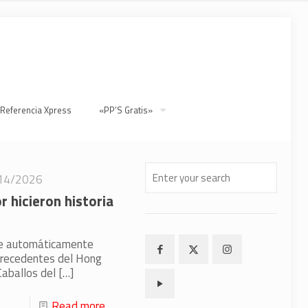
 Referencia Xpress
«PP’S Gratis»
14/2026
 hicieron historia
nte automáticamente
n precedentes del Hong
Caballos del
[…]
Read more