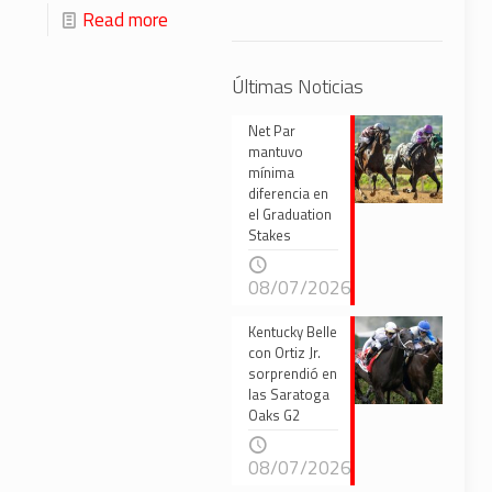
Read more
Últimas Noticias
Net Par
mantuvo
mínima
diferencia en
el Graduation
Stakes
08/07/2026
Kentucky Belle
con Ortiz Jr.
sorprendió en
las Saratoga
Oaks G2
08/07/2026