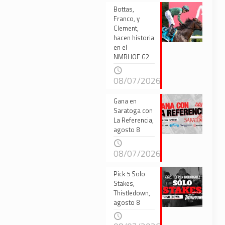
Bottas,
Franco, y
Clement,
hacen historia
en el
NMRHOF G2
08/07/2026
Gana en
Saratoga con
La Referencia,
agosto 8
08/07/2026
Pick 5 Solo
Stakes,
Thistledown,
agosto 8