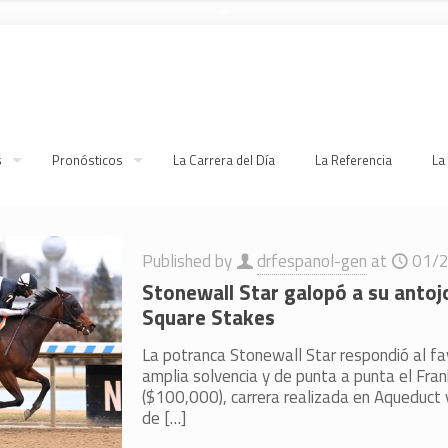
s
Pronósticos
La Carrera del Día
La Referencia
La
Published by
drfespanol-gen
at
01/
Stonewall Star galopó a su antojo
Square Stakes
La potranca Stonewall Star respondió al f
amplia solvencia y de punta a punta el Fra
($100,000), carrera realizada en Aqueduct 
de
[…]