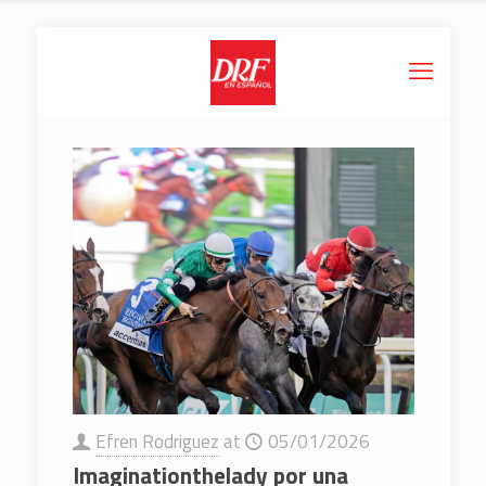
Efren Rodriguez
at
05/01/2026
Imaginationthelady por una