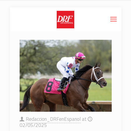
Redaccion_DRFenEspanol
at
02/05/2025