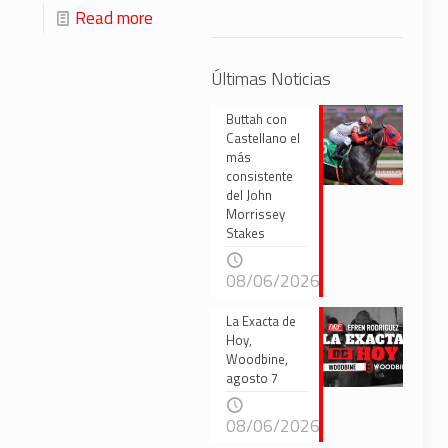
Read more
Últimas Noticias
Buttah con
Castellano el
más
consistente
del John
Morrissey
Stakes
08/06/2026
La Exacta de
Hoy,
Woodbine,
agosto 7
08/06/2026