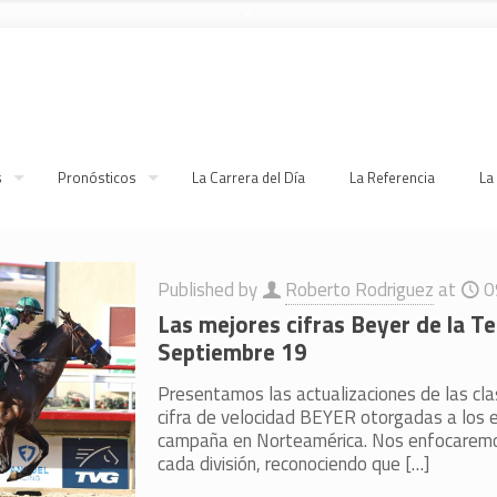
s
Pronósticos
La Carrera del Día
La Referencia
La
Published by
Roberto Rodriguez
at
0
Las mejores cifras Beyer de la 
Septiembre 19
Presentamos las actualizaciones de las clas
cifra de velocidad BEYER otorgadas a los 
campaña en Norteamérica. Nos enfocaremo
cada división, reconociendo que
[…]