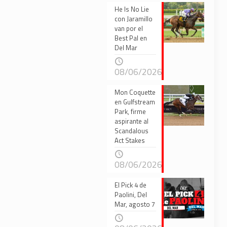
He Is No Lie
con Jaramillo
van por el
Best Pal en
Del Mar
08/06/2026
Mon Coquette
en Gulfstream
Park, firme
aspirante al
Scandalous
Act Stakes
08/06/2026
El Pick 4 de
Paolini, Del
Mar, agosto 7