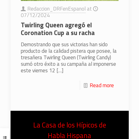
Redaccion_DRFenEspanol
at
07/12/2024
Twirling Queen agregó el
Coronation Cup a su racha
Demostrando que sus victorias han sido
producto de la calidad pistera que posee, la
tresañera Twirling Queen (Twirling Candy)
sumó otro éxito a su campaña al imponerse
este viernes 12
[…]
Read more
La Casa de los Hípicos de
Habla Hispana