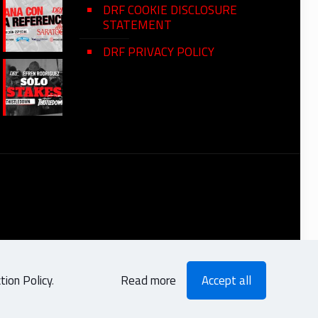
DRF COOKIE DISCLOSURE
STATEMENT
DRF PRIVACY POLICY
ion Policy
.
Read more
Accept all