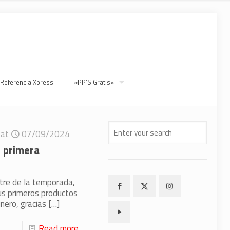
 Referencia Xpress
«PP’S Gratis»
at
07/09/2024
u primera
stre de la temporada,
us primeros productos
inero, gracias
[…]
Read more