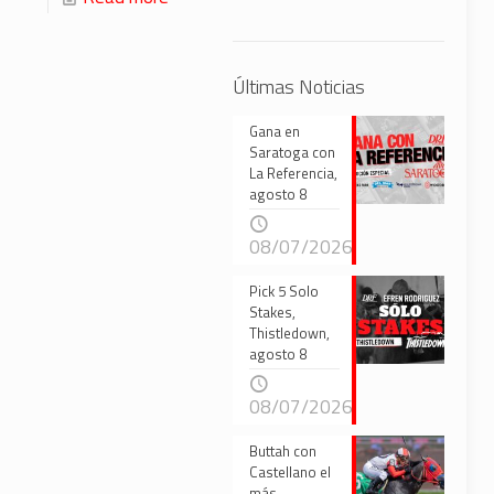
Últimas Noticias
Gana en
Saratoga con
La Referencia,
agosto 8
08/07/2026
Pick 5 Solo
Stakes,
Thistledown,
agosto 8
08/07/2026
Buttah con
Castellano el
más