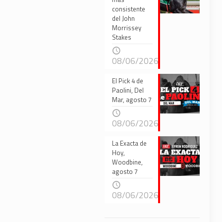
consistente
del John
Morrissey
Stakes
08/06/2026
El Pick 4 de
Paolini, Del
Mar, agosto 7
08/06/2026
La Exacta de
Hoy,
Woodbine,
agosto 7
08/06/2026