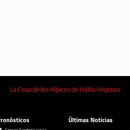
La Casa de los Hípicos de Habla Hispana
Pronósticos
Últimas Noticias
Gana en Saratoga con La