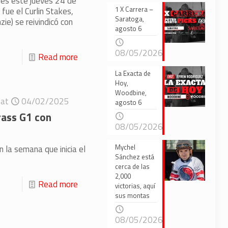
es este jueves 24 de
1 X Carrera –
 fue el Curlin Stakes,
Saratoga,
ie) se reivindicó con
agosto 6
08/05/2026
Read more
La Exacta de
Hoy,
Woodbine,
at
04/02/2025
agosto 6
rass G1 con
08/05/2026
Mychel
n la semana que inicia el
Sánchez está
cerca de las
2,000
Read more
victorias, aquí
sus montas
08/05/2026