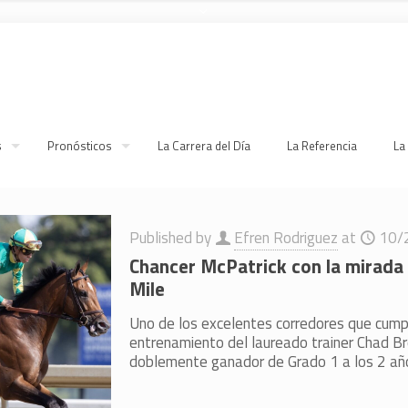
s
Pronósticos
La Carrera del Día
La Referencia
La
Published by
Efren Rodriguez
at
10/
Chancer McPatrick con la mirada 
Mile
Uno de los excelentes corredores que cump
entrenamiento del laureado trainer Chad B
doblemente ganador de Grado 1 a los 2 añ