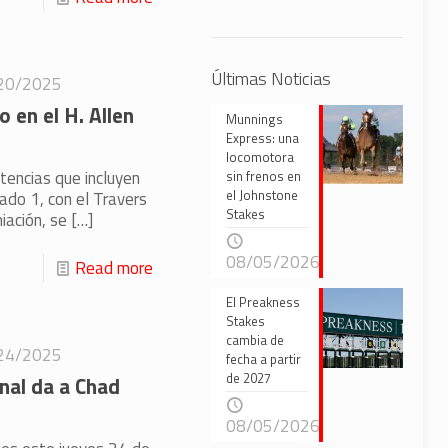
Últimas Noticias
20/2025
 en el H. Allen
Munnings
Express: una
locomotora
tencias que incluyen
sin frenos en
el Johnstone
rado 1, con el Travers
Stakes
iación, se
[…]
08/05/2026
Read more
El Preakness
Stakes
cambia de
24/2025
fecha a partir
de 2027
nal da a Chad
08/05/2026