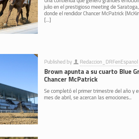
Una contienda que generó grandes emocion
julio en el prestigioso meeting de Saratoga,
donde el rendidor Chancer McPatrick (McKinz
[…]
Published by
Redaccion_DRFenEspanol
Brown apunta a su cuarto Blue G
Chancer McPatrick
Se completó el primer trimestre del año y e
mes de abril, se acercan las emociones...