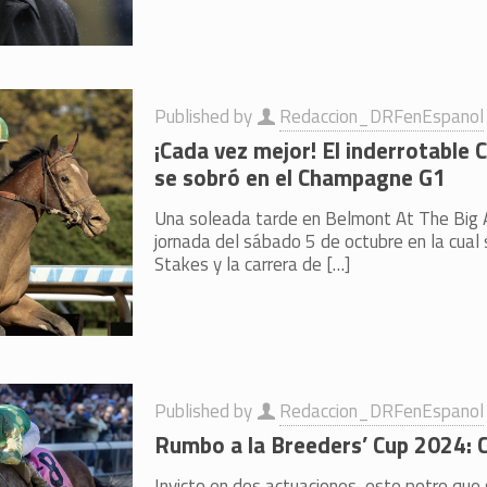
Published by
Redaccion_DRFenEspanol
¡Cada vez mejor! El inderrotable
se sobró en el Champagne G1
Una soleada tarde en Belmont At The Big 
jornada del sábado 5 de octubre en la cual 
Stakes y la carrera de
[…]
Published by
Redaccion_DRFenEspanol
Rumbo a la Breeders’ Cup 2024: 
Invicto en dos actuaciones, este potro que