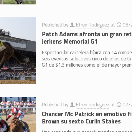
Published by
Efren Rodriguez
at
08/
Patch Adams afronta un gran reto
Jerkens Memorial G1
Espectacular cartelera hípica con 14 compe
seis eventos selectivos cinco de ellos de G
G1 de $1.3 millones como el de mayor prem
Published by
Efren Rodriguez
at
07/
Chancer Mc Patrick en emotivo fi
Brown su sexto Curlin Stakes