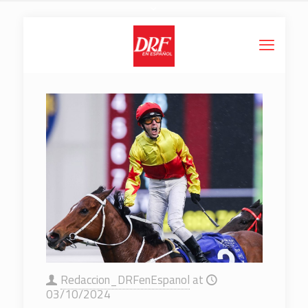
Redaccion_DRFenEspanol
at
03/10/2024