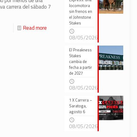
nó por menos de una
locomotora
tava carrera del sábado 7
sin frenos en
el Johnstone
Stakes
Read more
08/05/2026
El Preakness
Stakes
cambia de
fecha a partir
de 2027
08/05/2026
1 X Carrera –
Saratoga,
agosto 6
08/05/2026