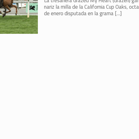
La tresañera Grazed My Heart (Grazen) ga
nariz la milla de la California Cup Oaks, oc
de enero disputada en la grama
[…]