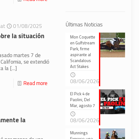
Últimas Noticias
at
01/08/2025
bre la situación
Mon Coquette
en Gulfstream
Park, firme
 pasado martes 7 de
aspirante al
Scandalous
California, se extendió
Act Stakes
ta la
[…]
08/06/2026
Read more
El Pick 4 de
Paolini, Del
Mar, agosto 7
amente la
08/06/2026
Munnings
Express: una