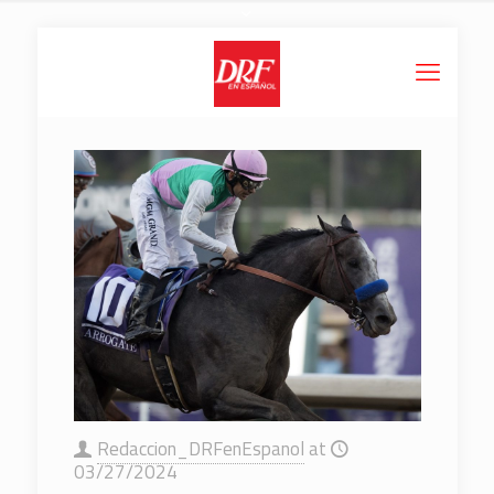
Redaccion_DRFenEspanol
at
03/27/2024