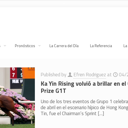
s
Pronósticos
La Carrera del Día
La Referencia
La
Published by
Efren Rodriguez
at
04/
Ka Yin Rising volvió a brillar en e
Prize G1T
Uno de los tres eventos de Grupo 1 celeb
de abril en el escenario hípico de Hong Kon
Tin, fue el Chairman’s Sprint
[…]