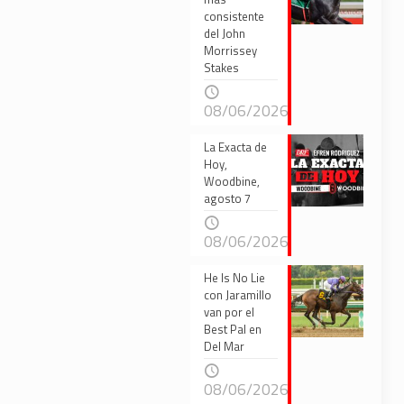
consistente
del John
Morrissey
Stakes
08/06/2026
La Exacta de
Hoy,
Woodbine,
agosto 7
08/06/2026
He Is No Lie
con Jaramillo
van por el
Best Pal en
Del Mar
08/06/2026