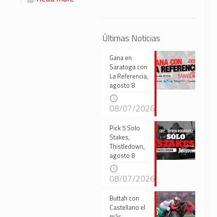
Últimas Noticias
Gana en
Saratoga con
La Referencia,
agosto 8
08/07/2026
Pick 5 Solo
Stakes,
Thistledown,
agosto 8
08/07/2026
Buttah con
Castellano el
más