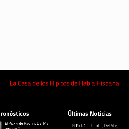
La Casa de los Hípicos de Habla Hispana
Pronósticos
Últimas Noticias
El Pick 4 de Paolini, Del Mar,
El Pick 4 de Paolini, Del Mar,
agosto 7