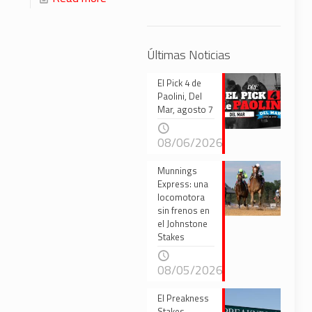
Últimas Noticias
El Pick 4 de
Paolini, Del
Mar, agosto 7
08/06/2026
Munnings
Express: una
locomotora
sin frenos en
el Johnstone
Stakes
08/05/2026
El Preakness
Stakes