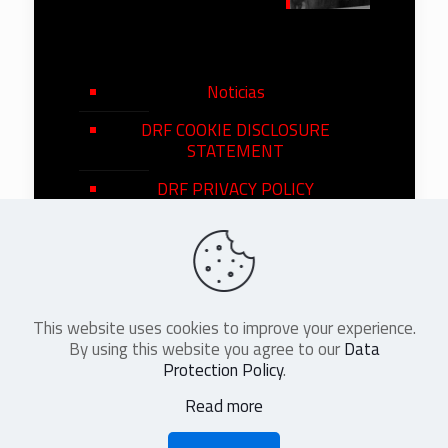
Noticias
DRF COOKIE DISCLOSURE
STATEMENT
DRF PRIVACY POLICY
This website uses cookies to improve your experience.
©
2026
DRF en Español. All Rights
By using this website you agree to our
Data
Reserved
Protection Policy
.
Read more