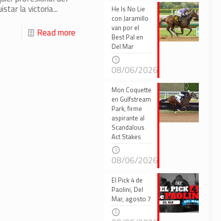
star la victoria...
He Is No Lie
con Jaramillo
van por el
Read more
Best Pal en
Del Mar
08/06/2026
Mon Coquette
en Gulfstream
Park, firme
aspirante al
Scandalous
Act Stakes
08/06/2026
El Pick 4 de
Paolini, Del
Mar, agosto 7