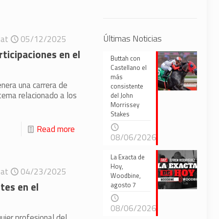
Últimas Noticias
at
05/12/2025
rticipaciones en el
Buttah con
Castellano el
más
enera una carrera de
consistente
 tema relacionado a los
del John
Morrissey
Stakes
Read more
08/06/2026
La Exacta de
Hoy,
at
04/23/2025
Woodbine,
etes en el
agosto 7
08/06/2026
ier profesional del