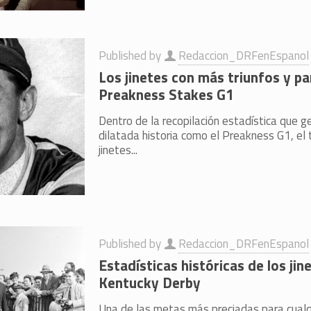
Published by
Redaccion_DRFenEspanol
Los jinetes con más triunfos y pa
Preakness Stakes G1
Dentro de la recopilación estadística que g
dilatada historia como el Preakness G1, el
jinetes...
Published by
Redaccion_DRFenEspanol
Estadísticas históricas de los jin
Kentucky Derby
Una de las metas más preciadas para cualqu