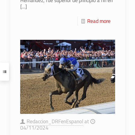
Hernández, fue superior de principio a fin en
[…]
Read more
Redaccion_DRFenEspanol
at
04/11/2024