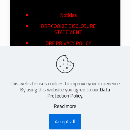
Noticias
DRF COOKIE DISCLOSURE
STATEMENT
DRF PRIVACY POLICY
This website uses cookies to improve your experience.
©
2026
DRF en Español. All Rights
By using this website you agree to our
Data
Reserved
Protection Policy
.
Read more
Accept all