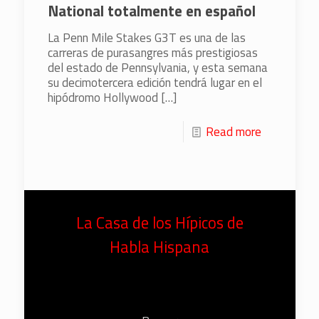
National totalmente en español
La Penn Mile Stakes G3T es una de las
carreras de purasangres más prestigiosas
del estado de Pennsylvania, y esta semana
su decimotercera edición tendrá lugar en el
hipódromo Hollywood
[…]
Read more
La Casa de los Hípicos de
Habla Hispana