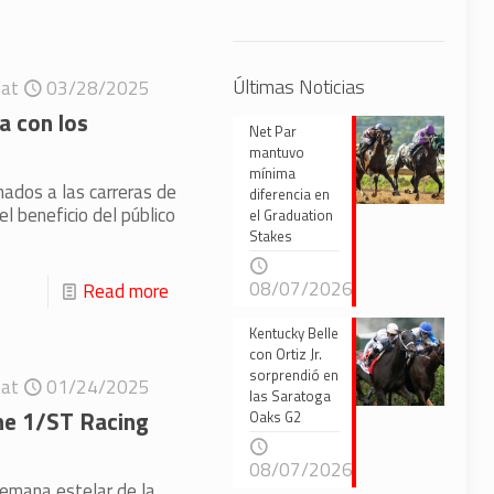
Últimas Noticias
at
03/28/2025
a con los
Net Par
mantuvo
mínima
ados a las carreras de
diferencia en
l beneficio del público
el Graduation
Stakes
08/07/2026
Read more
Kentucky Belle
con Ortiz Jr.
sorprendió en
at
01/24/2025
las Saratoga
ne 1/ST Racing
Oaks G2
08/07/2026
semana estelar de la