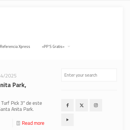
 Referencia Xpress
«PP’S Gratis»
24/2025
nita Park,
 Turf Pick 3" de este
anta Anita Park.
Read more