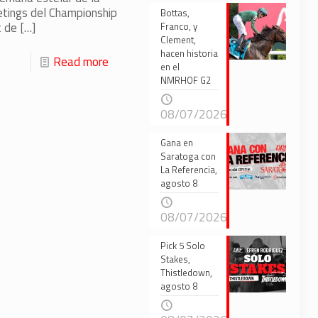
etings del Championship
Bottas,
t de
[…]
Franco, y
Clement,
hacen historia
Read more
en el
NMRHOF G2
08/07/2026
Gana en
Saratoga con
La Referencia,
agosto 8
08/07/2026
Pick 5 Solo
Stakes,
Thistledown,
agosto 8