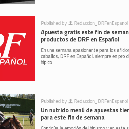
Published by
Redaccion_DRFenEspanol
Apuesta gratis este fin de seman
productos de DRF en Español
En una semana apasionante para los aficion
caballos, DRF en Español, siempre en pro de
hípico
Published by
Redaccion_DRFenEspanol
Un nutrido menú de apuestas tie
para este fin de semana
Continúa la emoción del hipismo y en esta 