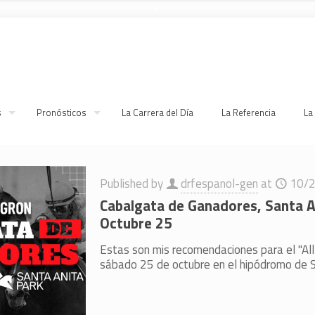
s
Pronósticos
La Carrera del Día
La Referencia
La
Published by
drfespanol-gen
at
10/
Cabalgata de Ganadores, Santa A
Octubre 25
Estas son mis recomendaciones para el "All
sábado 25 de octubre en el hipódromo de S