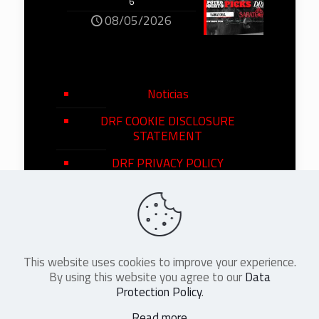
6
08/05/2026
Noticias
DRF COOKIE DISCLOSURE
STATEMENT
DRF PRIVACY POLICY
This website uses cookies to improve your experience.
©
2026
DRF en Español. All Rights
By using this website you agree to our
Data
Reserved
Protection Policy
.
Read more