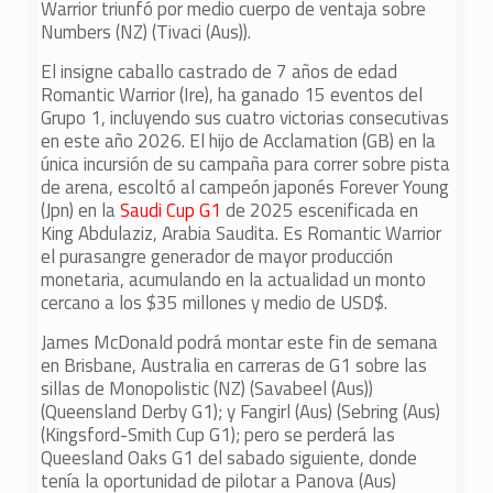
Warrior triunfó por medio cuerpo de ventaja sobre
Numbers (NZ) (Tivaci (Aus)).
El insigne caballo castrado de 7 años de edad
Romantic Warrior (Ire), ha ganado 15 eventos del
Grupo 1, incluyendo sus cuatro victorias consecutivas
en este año 2026. El hijo de Acclamation (GB) en la
única incursión de su campaña para correr sobre pista
de arena, escoltó al campeón japonés Forever Young
(Jpn) en la
Saudi Cup G1
de 2025 escenificada en
King Abdulaziz, Arabia Saudita. Es Romantic Warrior
el purasangre generador de mayor producción
monetaria, acumulando en la actualidad un monto
cercano a los $35 millones y medio de USD$.
James McDonald podrá montar este fin de semana
en Brisbane, Australia en carreras de G1 sobre las
sillas de Monopolistic (NZ) (Savabeel (Aus))
(Queensland Derby G1); y Fangirl (Aus) (Sebring (Aus)
(Kingsford-Smith Cup G1); pero se perderá las
Queesland Oaks G1 del sabado siguiente, donde
tenía la oportunidad de pilotar a Panova (Aus)