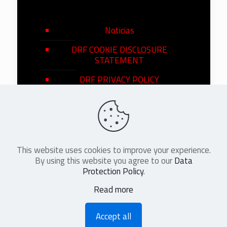
Noticias
DRF COOKIE DISCLOSURE
STATEMENT
DRF PRIVACY POLICY
This website uses cookies to improve your experience.
©
2026
DRF en Español. All Rights
By using this website you agree to our
Data
Reserved
Protection Policy
.
Read more
Accept all