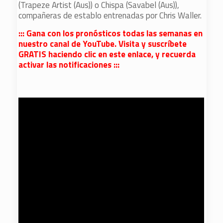
(Trapeze Artist (Aus)) o Chispa (Savabel (Aus)),
compañeras de establo entrenadas por Chris Waller.
::: Gana con los pronósticos todas las semanas en
nuestro canal de YouTube. Visita y suscríbete
GRATIS haciendo clic en este enlace, y recuerda
activar las notificaciones :::