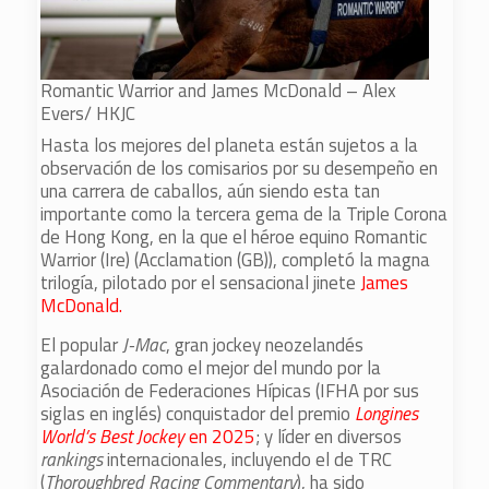
Romantic Warrior and James McDonald – Alex
Evers/ HKJC
Hasta los mejores del planeta están sujetos a la
observación de los comisarios por su desempeño en
una carrera de caballos, aún siendo esta tan
importante como la tercera gema de la Triple Corona
de Hong Kong, en la que el héroe equino Romantic
Warrior (Ire) (Acclamation (GB)), completó la magna
trilogía, pilotado por el sensacional jinete
James
McDonald.
El popular
J-Mac
, gran jockey neozelandés
galardonado como el mejor del mundo por la
Asociación de Federaciones Hípicas (IFHA por sus
siglas en inglés) conquistador del premio
Longines
World’s Best Jockey
en 2025
; y líder en diversos
rankings
internacionales, incluyendo el de TRC
(
Thoroughbred Racing Commentary
), ha sido