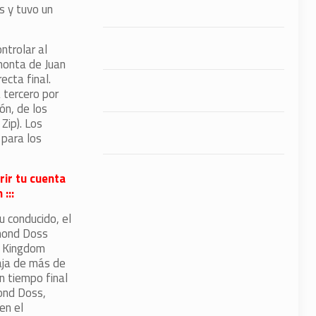
s y tuvo un
ntrolar al
monta de Juan
ecta final.
tercero por
ón, de los
Zip). Los
 para los
rir tu cuenta
:::
u conducido, el
smond Doss
n Kingdom
taja de más de
n tiempo final
ond Doss,
en el