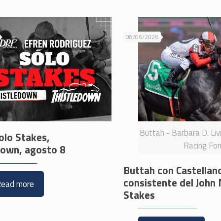
08/06/2026
Buttah - Barbara D. Liv
olo Stakes,
Racing Fo
down, agosto 8
Buttah con Castellan
consistente del John
Read more
Stakes