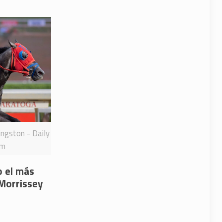
ingston - Daily
rm
o el más
 Morrissey