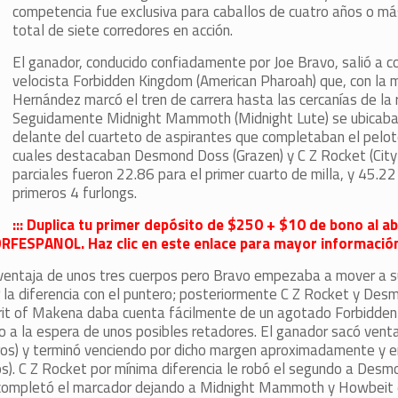
competencia fue exclusiva para caballos de cuatro años o má
total de siete corredores en acción.
El ganador, conducido confiadamente por Joe Bravo, salió a co
velocista Forbidden Kingdom (American Pharoah) que, con la 
Hernández marcó el tren de carrera hasta las cercanías de la r
Seguidamente Midnight Mammoth (Midnight Lute) se ubicaba 
delante del cuarteto de aspirantes que completaban el pelot
cuales destacaban Desmond Doss (Grazen) y C Z Rocket (City 
parciales fueron 22.86 para el primer cuarto de milla, y 45.22
primeros 4 furlongs.
::: Duplica tu primer depósito de $250 + $10 de bono al ab
DRFESPANOL. Haz clic en este enlace para mayor información 
a ventaja de unos tres cuerpos pero Bravo empezaba a mover a s
 la diferencia con el puntero; posteriormente C Z Rocket y De
pirit of Makena daba cuenta fácilmente de un agotado Forbidde
nto a la espera de unos posibles retadores. El ganador sacó ven
tros) y terminó venciendo por dicho margen aproximadamente y e
). C Z Rocket por mínima diferencia le robó el segundo a Desm
y completó el marcador dejando a Midnight Mammoth y Howbeit 