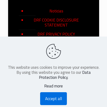
Noticias
DRF COOKIE DISCLOSURE
STATEMENT
DRF PRIVACY POLICY
This website uses cookies to improve your experience.
©
2026
DRF en Español. All Rights
By using this website you agree to our
Data
Reserved
Protection Policy
.
Read more
Accept all