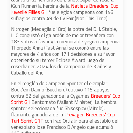
(Gun Runner) la heroína de la
NetJets Breeders’ Cup
Juvenile Fillies G1
fue elegida campeona con 146
sufragios contra 49 de Cy Fair (Not This Time).
Nitrogen (Medaglia d’ Oro) la potra del D. J. Stable,
LLC conquistó el galardón de mejor tresañera con
183 votos a favor y la memorable yegua campeona
Thorpedo Anna (Fast Anna) se coronó entre las
mayores de 4 años con 171 decisiones a su favor
obteniendo su tercer Eclipse Award luego de
cosechar en 2024 los de campeona de 3 años y
Caballo del Año.
En el renglón de Campeon Sprinter el ejemplar
Book’em Danno (Bucchero) obtuvo 115 apoyos
contra 82 del ganador de la Cygames
Breeders’ Cup
Sprint G1
Bentornato (Valiant Minister). La hembra
sprinter seleccionada fue Shisospicy (Mitole),
flamante ganadora de la
Prevagen Breeders’ Cup
Turf Sprint G1T
con Irad Ortiz Jr. para el establo del
venezolano Jose Francisco D’Angelo que acumuló