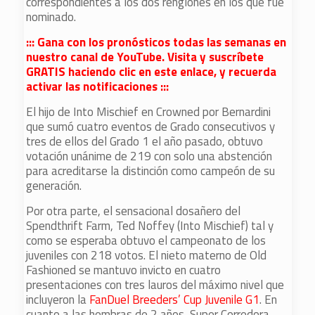
correspondientes a los dos renglones en los que fue
nominado.
::: Gana con los pronósticos todas las semanas en
nuestro canal de YouTube. Visita y suscríbete
GRATIS haciendo clic en este enlace, y recuerda
activar las notificaciones :::
El hijo de Into Mischief en Crowned por Bernardini
que sumó cuatro eventos de Grado consecutivos y
tres de ellos del Grado 1 el año pasado, obtuvo
votación unánime de 219 con solo una abstención
para acreditarse la distinción como campeón de su
generación.
Por otra parte, el sensacional dosañero del
Spendthrift Farm, Ted Noffey (Into Mischief) tal y
como se esperaba obtuvo el campeonato de los
juveniles con 218 votos. El nieto materno de Old
Fashioned se mantuvo invicto en cuatro
presentaciones con tres lauros del máximo nivel que
incluyeron la
FanDuel Breeders’ Cup Juvenile G1
. En
cuanto a las hembras de 2 años, Super Corredora