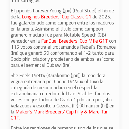
113 sufragios.
El japonés Forever Young (Jpn) (Real Steel) el héroe
de la
Longines Breeders’ Cup Classic G1
de 2025,
fue galardonado como campeón entre los maduros
en la arena. Asimismo el título como campeón
gramero maduro fue para Notable Speech (GB)
vencedor en la
FanDuel Breeders’ Cup MIle G1T
con
115 votos contra el trotamundos Rebel’s Romance
(Ire) que generó 59 conformando el 1-2 tanto para
Godolphin, criador y propietario de ambos, así como
para el semental Dubawi (Ire).
She Feels Pretty (Karakontie (Jpn)) la rendidora
yegua entrenada por Cherie DeVaux obtuvo la
categoría de mejor madura en el césped. la
extraordinaria corredora del Lael Stables fue dos
veces conquistadora de Grado 1 pilotada por John
Velázquez y escoltó a Gezora (Fr) (Almanzor (Fr)) en
la
Maker’s Mark Breeders’ Cup Filly & Mare Turf
G1T.
Entre los renglones de humanos, uno de los que se