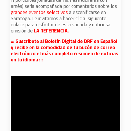
importantes jornadas de Harness (carreras con
arnés) sería acompañada por comentarios sobre los
grandes eventos selectivos
a escenificarse en
Saratoga. Le invitamos a hacer clic al siguiente
enlace para disfrutar de esta variada y noticiosa
emisión de
LA REFERENCIA.
::: Suscríbete al Boletín Digital de DRF en Español
y recibe en la comodidad de tu buzón de correo
electrónico el más completo resumen de noticias
en tu idioma :::