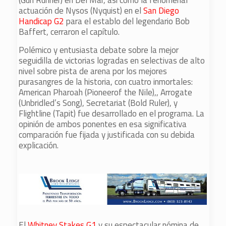
(Gun Runner) en Del Mar, así como la fenomenal
actuación de Nysos (Nyquist) en el
San Diego
Handicap G2
para el establo del legendario Bob
Baffert, cerraron el capítulo.
Polémico y entusiasta debate sobre la mejor
seguidilla de victorias logradas en selectivas de alto
nivel sobre pista de arena por los mejores
purasangres de la historia, con cuatro inmortales:
American Pharoah (Pioneerof the Nile),, Arrogate
(Unbridled’s Song), Secretariat (Bold Ruler), y
Flightline (Tapit) fue desarrollado en el programa. La
opinión de ambos ponentes en esa significativa
comparación fue fijada y justificada con su debida
explicación.
El
Whitney Stakes G1
y su espectacular nómina de