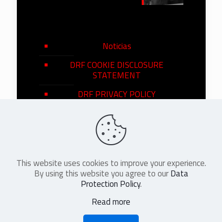
Noticias
DRF COOKIE DISCLOSURE
STATEMENT
DRF PRIVACY POLICY
This website uses cookies to improve your experience.
©
2026
DRF en Español. All Rights
By using this website you agree to our
Data
Reserved
Protection Policy
.
Read more