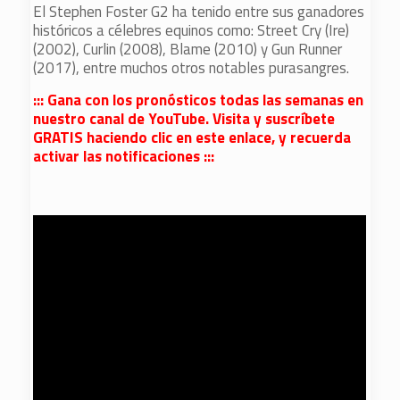
El Stephen Foster G2 ha tenido entre sus ganadores
históricos a célebres equinos como: Street Cry (Ire)
(2002), Curlin (2008), Blame (2010) y Gun Runner
(2017), entre muchos otros notables purasangres.
::: Gana con los pronósticos todas las semanas en
nuestro canal de YouTube. Visita y suscríbete
GRATIS haciendo clic en este enlace, y recuerda
activar las notificaciones :::