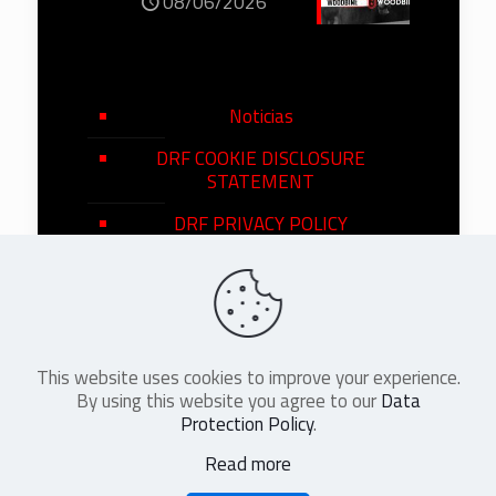
08/06/2026
Noticias
DRF COOKIE DISCLOSURE
STATEMENT
DRF PRIVACY POLICY
This website uses cookies to improve your experience.
©
2026
DRF en Español. All Rights
By using this website you agree to our
Data
Reserved
Protection Policy
.
Read more