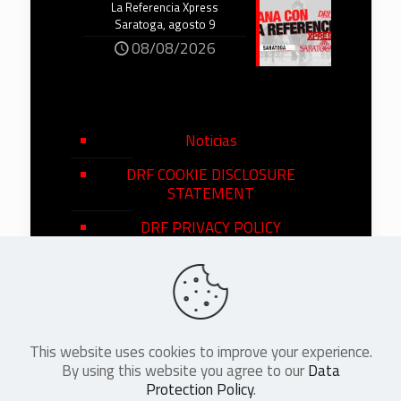
La Referencia Xpress
Saratoga, agosto 9
08/08/2026
Noticias
DRF COOKIE DISCLOSURE
STATEMENT
DRF PRIVACY POLICY
This website uses cookies to improve your experience.
©
2026
DRF en Español. All Rights
By using this website you agree to our
Data
Reserved
Protection Policy
.