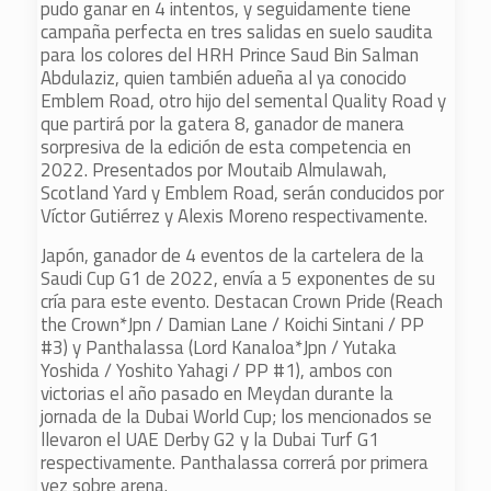
pudo ganar en 4 intentos, y seguidamente tiene
campaña perfecta en tres salidas en suelo saudita
para los colores del HRH Prince Saud Bin Salman
Abdulaziz, quien también adueña al ya conocido
Emblem Road, otro hijo del semental Quality Road y
que partirá por la gatera 8, ganador de manera
sorpresiva de la edición de esta competencia en
2022. Presentados por Moutaib Almulawah,
Scotland Yard y Emblem Road, serán conducidos por
Víctor Gutiérrez y Alexis Moreno respectivamente.
Japón, ganador de 4 eventos de la cartelera de la
Saudi Cup G1 de 2022, envía a 5 exponentes de su
cría para este evento. Destacan Crown Pride (Reach
the Crown*Jpn / Damian Lane / Koichi Sintani / PP
#3) y Panthalassa (Lord Kanaloa*Jpn / Yutaka
Yoshida / Yoshito Yahagi / PP #1), ambos con
victorias el año pasado en Meydan durante la
jornada de la Dubai World Cup; los mencionados se
llevaron el UAE Derby G2 y la Dubai Turf G1
respectivamente. Panthalassa correrá por primera
vez sobre arena.