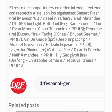
El resto de competidores en orden interno a externo
con respecto al riel son los siguientes: Sunset Flash
(Ire) (Mayson*GB / Aseel Alsarhani / Naif Almandeel
/ PP #5); Jun Light Bolt (Jpn) (King Kamehameha*Jpn
/ Ryan Moore / Yasuo Tomomichi / PP #6); Remorse
(Ire) (Dubawi*Ire / Tadhg O’Shea / Bhupat Seemar /
PP #7); Vin De Garde (Jpn) (Deep Impact*Jpn /
Mickael Barzalona / Hideaki Fujiwara / PP #9);
Lagertha Rhyme (Ire) (Gutaifan*Ire / Ricardo Ferreira
/ Naif Almandeel / PP #11) y Geoglyph (Ire)
(Drefong / Christophe Lemaire / Tetsuya Kimura /
PP #12).
drfespanol-gen
Related posts