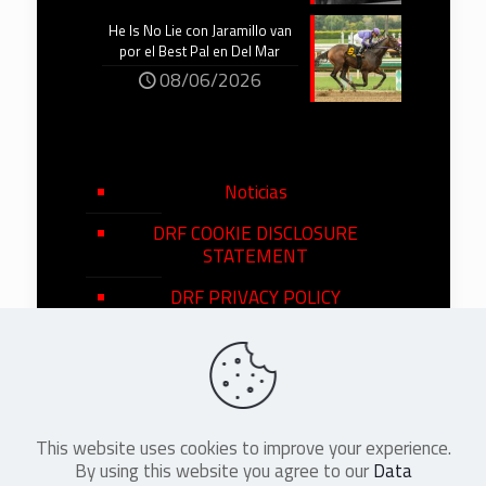
He Is No Lie con Jaramillo van
por el Best Pal en Del Mar
08/06/2026
Noticias
DRF COOKIE DISCLOSURE
STATEMENT
DRF PRIVACY POLICY
This website uses cookies to improve your experience.
©
2026
DRF en Español. All Rights
By using this website you agree to our
Data