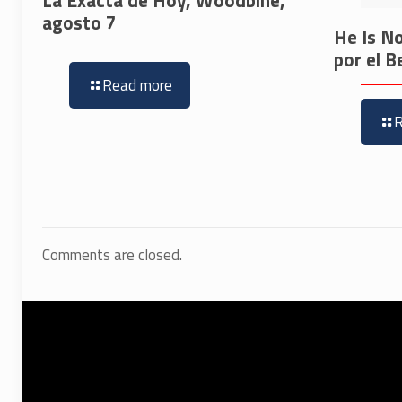
La Exacta de Hoy, Woodbine,
agosto 7
He Is No
por el B
Read more
Comments are closed.