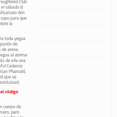
oroughbred Club
n el sábado 8
ficatorio Win
 cupo para que
mbre la
ara toda yegua
ipación de
a de arena.
egua al abrirse
ás de ella una
yful Cadence
ican Pharoah),
on) que se
stitution).
 el código
un cuerpo de
rcero, pero