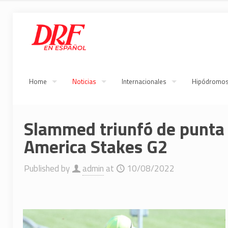
Home
Noticias
Internacionales
Hipódromo
Slammed triunfó de punta 
America Stakes G2
Published by
admin
at
10/08/2022