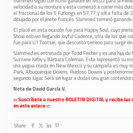
Slammed siguió con ritmo ganador en 46.02 para la media
velocidad a su montura y esta comenzó a correr más dur
el fraccional de los 5 Furlongs en 57.77 y allí a falta de
dibujado por el jinete francés. Slammed terminó ganando 
El placé en esta ocasión fue para Happy Soul, cuyo jinet
Show estuvo llegando Joyful Cadence, otra de las que con
fue para Li’l Tootsie, que descontó terreno para surgir des
Slammed es entrenada por Todd Fincher y es una hija de
Suzzane Kirby y Bárbara Coleman. Esta representó su nov
una yegua criada en New Mexico y su campaña es muy merit
Park, Albuquerque Downs, Ruidoso Downs y posteriormen
segundo lugar. Será sin lugar a dudas una gran contendora
Nota de David García V.
::: Suscríbete a nuestro BOLETIN DIGITAL y recibe las 
en este enlace :::
Share