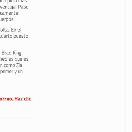
med pidió más
ventaja. Pasó
ticamente
uerpos.
olta. En el
 cuarto puesto
 Brad King,
mmed es que es
ón como Zia
primer y un
orreo. Haz clic