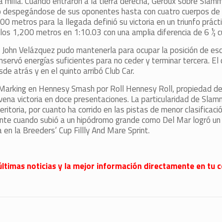
 milla. Cuando entraron a la tierra derecha, Geroux sobre Slam
o despegándose de sus oponentes hasta con cuatro cuerpos de 
 200 metros para la llegada definió su victoria en un triunfo prác
los 1,200 metros en 1:10.03 con una amplia diferencia de 6 ½ c
e John Velázquez pudo mantenerla para ocupar la posición de esc
servó energías suficientes para no ceder y terminar tercera. El
de atrás y en el quinto arribó Club Car.
 Marking en Hennesy Smash por Roll Hennesy Roll, propiedad de
ena victoria en doce presentaciones. La particularidad de Sla
oria, por cuanto ha corrido en las pistas de menor clasificaci
te cuando subió a un hipódromo grande como Del Mar logró un 
 en la Breeders’ Cup Fillly And Mare Sprint.
últimas noticias y la mejor información directamente en tu c