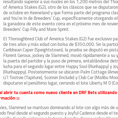
resultando superior a sus rivales en los 1,200 metros del Th
of America Stakes (G2), otro de los clásicos que se disputaro
de octubre en Keeneland y que forma parte del programa clasi
and You’re In de Breeders’ Cup, específicamente otorgando el
la ganadora de este evento corra en el próximo mes de novie
Breeders’ Cup Filly and Mare Sprint.
El Thoroughbred Club of America Stakes (G2) fue exclusivo p
de tres años y más edad con bolsa de $350,000. Sin la partic
Caribbean Caper (Speightstown), la prueba se disputó en pist
Florent Geroux, jockey de Slammed, movió rápidamente a su y
la puerta del partidor y la puso de primera, entablándose detr
lucha para el segundo lugar entre Happy Soul (Runhappy) y Jo
(Runhapppy). Posteriormente se ubicaron Palm Cottage (Amer
Li’l Tootsie (Tapiture), Sconsin (Include) y Club Car (Malibu Mo
disputaron el penúltimo lugar, cerrando el lote Liberty M D (Con
al abrir tu cuenta como nuevo cliente en DRF Bets utilizando
mación :::
ciales, Slammed se mantuvo dominando al lote con algo más de 
codo final desde el segundo puesto y Joyful Cadence desde el te